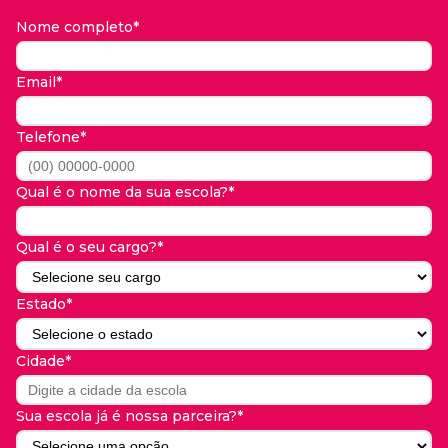
Nome completo*
Email*
Telefone*
Qual é o nome da sua escola?*
Qual é o seu cargo?*
Estado*
Cidade*
Sua escola já é nossa parceira?*